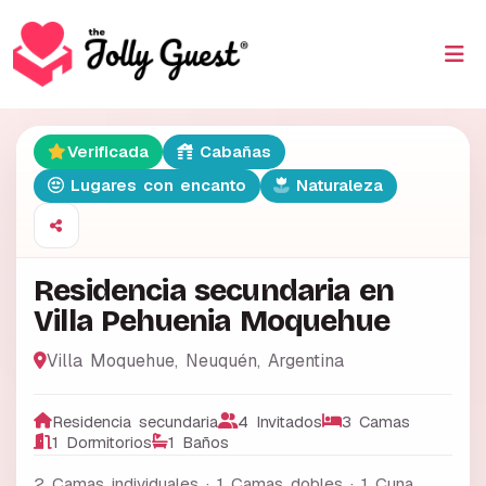
Verificada
Cabañas
Lugares con encanto
Naturaleza
Residencia secundaria en
Villa Pehuenia Moquehue
Villa Moquehue
,
Neuquén
,
Argentina
Residencia secundaria
4 Invitados
3 Camas
1 Dormitorios
1 Baños
2 Camas individuales · 1 Camas dobles · 1 Cuna