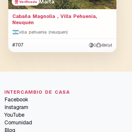
Marta
Verificada
Cabaña Magnolia , Villa Pehuenia,
Neuquén
villa pehuenia (neuquen)
#707
0
4
4
INTERCAMBIO DE CASA
Facebook
Instagram
YouTube
Comunidad
Blog