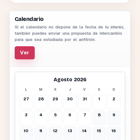
Calendario
Si el calendario no dispone de la fecha de tu interés,
también puedes enviar una propuesta de intercambio
para que sea estudiada por el anfitrión.
Ver
Agosto 2026
L
M
X
J
V
S
D
27
28
29
30
31
1
2
3
4
5
6
7
8
9
10
11
12
13
14
15
16