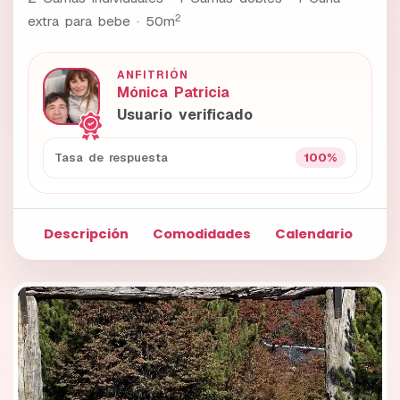
2
extra para bebe ·
50m
ANFITRIÓN
Mónica Patricia
Usuario verificado
100%
Tasa de respuesta
Descripción
Comodidades
Calendario
Fo