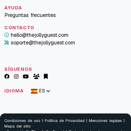
AYUDA
Preguntas frecuentes
CONTACTO
hello@thejollyguest.com
soporte@thejollyguest.com
SÍGUENOS
ES
IDIOMA
Condiciones de uso
|
Política de Privacidad
|
Menciones legales
|
Mapa del sitio