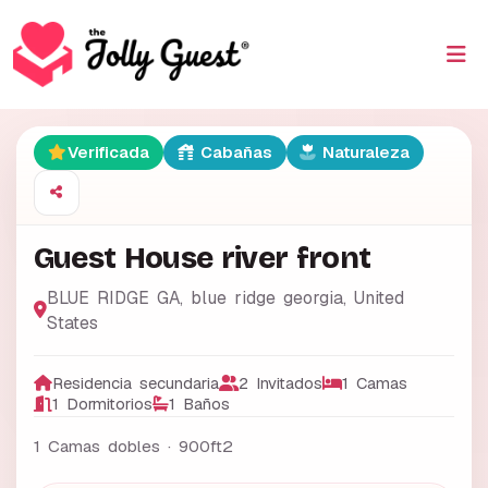
Verificada
Cabañas
Naturaleza
Guest House river front
BLUE RIDGE GA
,
blue ridge georgia
,
United
States
Residencia secundaria
2 Invitados
1 Camas
1 Dormitorios
1 Baños
1 Camas dobles ·
900ft2