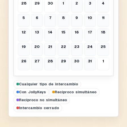
28
29
30
1
2
3
4
5
6
7
8
9
10
11
12
13
14
15
16
17
18
19
20
21
22
23
24
25
26
27
28
29
30
31
1
Cualquier tipo de intercambio
Con JollyKeys
Recíproco simultáneo
Recíproco no simultáneo
Intercambio cerrado