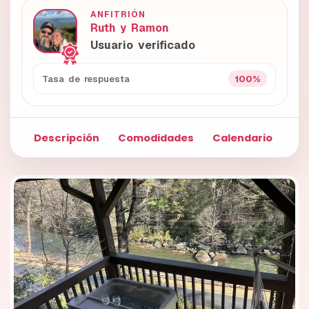
ANFITRIÓN
Ruth y Ramon
Usuario verificado
100%
Tasa de respuesta
Descripción
Comodidades
Calendario
Fo